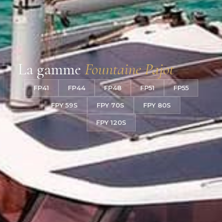
La gamme
Fountaine Pajot
FP41
FP44
FP48
FP51
FP55
FPY 59S
FPY 70S
FPY 80S
FPY 120S