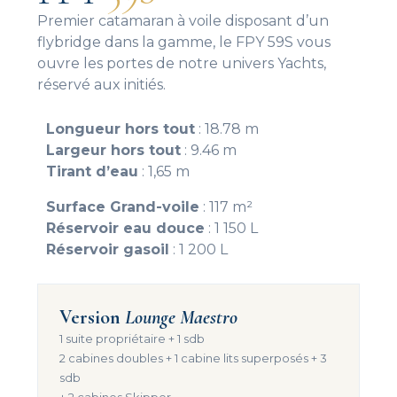
Premier catamaran à voile disposant d’un
flybridge dans la gamme, le FPY 59S vous
ouvre les portes de notre univers Yachts,
réservé aux initiés.
Longueur hors tout
: 18.78 m
Largeur hors tout
: 9.46 m
Tirant d’eau
: 1,65 m
Surface Grand-voile
: 117 m²
Réservoir eau douce
: 1 150 L
Réservoir gasoil
: 1 200 L
Version
Lounge Maestro
1 suite propriétaire + 1 sdb
2 cabines doubles + 1 cabine lits superposés + 3
sdb
+ 2 cabines Skipper