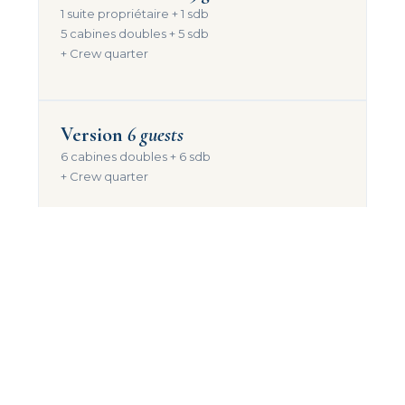
1 suite propriétaire + 1 sdb
5 cabines doubles + 5 sdb
+ Crew quarter
Version
6 guests
6 cabines doubles + 6 sdb
+ Crew quarter
Version
7 guests
7 cabines doubles + 7 sdb
+ Crew quarter