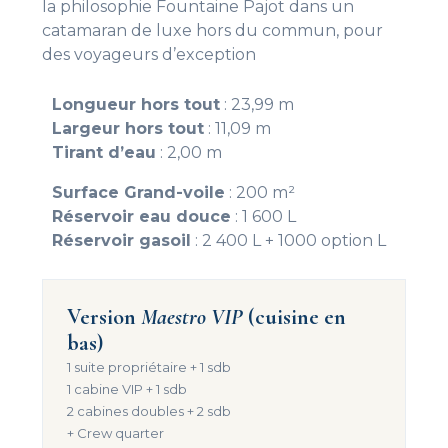
la philosophie Fountaine Pajot dans un
catamaran de luxe hors du commun, pour
des voyageurs d’exception
Longueur hors tout
: 23,99 m
Largeur hors tout
: 11,09 m
Tirant d’eau
: 2,00 m
Surface Grand-voile
: 200 m²
Réservoir eau douce
: 1 600 L
Réservoir gasoil
: 2 400 L + 1000 option L
Version
Maestro VIP
(cuisine en
bas)
1 suite propriétaire + 1 sdb
1 cabine VIP + 1 sdb
2 cabines doubles + 2 sdb
+ Crew quarter