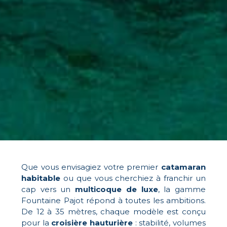
Que vous envisagiez votre premier
catamaran
habitable
ou que vous cherchiez à franchir un
cap vers un
multicoque de luxe
, la gamme
Fountaine Pajot répond à toutes les ambitions.
De 12 à 35 mètres, chaque modèle est conçu
pour la
croisière hauturière
: stabilité, volumes